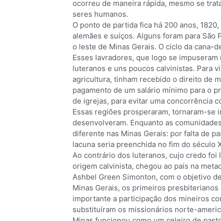
ocorreu de maneira rápida, mesmo se tra
seres humanos.
O ponto de partida fica há 200 anos, 1820
alemães e suíços. Alguns foram para São Pa
o leste de Minas Gerais. O ciclo da cana-
Esses lavradores, que logo se impuseram n
luteranos e uns poucos calvinistas. Para 
agricultura, tinham recebido o direito de m
pagamento de um salário mínimo para o pri
de igrejas, para evitar uma concorrência com
Essas regiões prosperaram, tornaram-se i
desenvolveram. Enquanto as comunidades 
diferente nas Minas Gerais: por falta de p
lacuna seria preenchida no fim do século X
Ao contrário dos luteranos, cujo credo foi 
origem calvinista, chegou ao país na meta
Ashbel Green Simonton, com o objetivo de
Minas Gerais, os primeiros presbiterianos
importante a participação dos mineiros co
substituíram os missionários norte-ameri
Minas funcionou como um celeiro de pastor