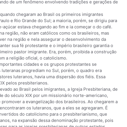
tando de um fenômeno envolvendo tradições e gerações de
, quando chegaram ao Brasil os primeiros imigrantes
ulo e Rio Grande do Sul; a maioria, porém, se dirigiu para
de-açúcar estava chegando ao fim e ia começar o do café.
a região, não eram católicos como os brasileiros, mas
viver na região e nela assegurar o desenvolvimento da
anter sua fé protestante e o império brasileiro garantia o
meiro pastor imigrante. Era, porém, proibida a construção
 a religião oficial, o catolicismo.
mportantes cidades e os grupos protestantes se
luteranas progrediam no Sul, porém, o quadro era
astores luteranos, havia uma dispersão dos fiéis. Essa
IX pelos presbiterianos.
levado ao Brasil pelos imigrantes, a Igreja Presbiteriana, de
de do século XIX por um missionário norte-americano,
 promover a evangelização dos brasileiros. Ao chegarem a
 encontraram os luteranos, que a eles se agregaram. É
nvertidos do catolicismo para o presbiterianismo, que
canos, na expansão dessa denominação protestante, pois
es para as igrejas presbiterianas de outros estados