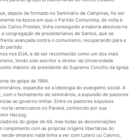
que, depois de formado no Seminário de Campinas, foi ser
tamente na época em que o Partido Comunista, de volta à
Luís Carlos Prestes, tinha conseguido a maioria absoluta na
 a congregação de presbiterianos de Santos, que se
a frente avançada contra o comunismo, recuperando para a
do partido.
 anos nos EUA, e de ser reconhecido como um dos mais
anismo, tendo sido escritor e diretor da Universidade
posto máximo de presidente do Supremo Concílio da Igreja
rente do golpe de 1964.
eminários, expandia-se a ideologia do evangelho social. A
e, com o fechamento de seminários, a expulsão de pastores
ias ao governo militar. Entre os pastores expulsos
os norte-americanos no Paraná, conhecido por sua
imir Herzog.
poiadores do golpe de 64, mas todas as denominações
m rompimento com as próprias origens libertárias do
 verde-amarelo nada tinha a ver com Lutero ou Calvino,