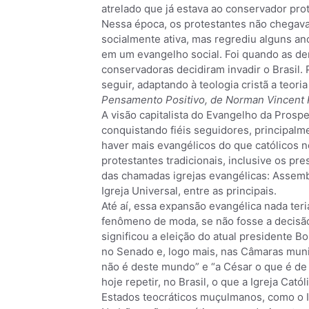
atrelado que já estava ao conservador pr
Nessa época, os protestantes não chegavam
socialmente ativa, mas regrediu alguns a
em um evangelho social. Foi quando as d
conservadoras decidiram invadir o Brasil.
seguir, adaptando à teologia cristã a teor
Pensamento Positivo, de Norman Vincent 
A visão capitalista do Evangelho da Prosp
conquistando fiéis seguidores, principalm
haver mais evangélicos do que católicos n
protestantes tradicionais, inclusive os pr
das chamadas igrejas evangélicas: Assemb
Igreja Universal, entre as principais.
Até aí, essa expansão evangélica nada ter
fenômeno de moda, se não fosse a decisão 
significou a eleição do atual presidente 
no Senado e, logo mais, nas Câmaras munic
não é deste mundo” e “a César o que é de
hoje repetir, no Brasil, o que a Igreja Cat
Estados teocráticos muçulmanos, como o I