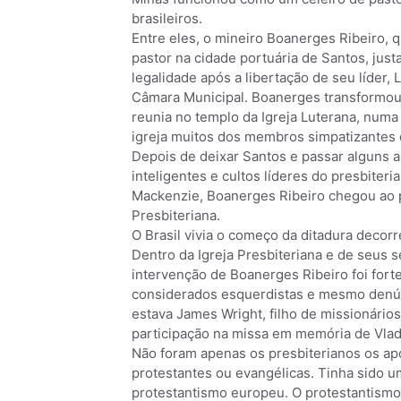
brasileiros.
Entre eles, o mineiro Boanerges Ribeiro, 
pastor na cidade portuária de Santos, jus
legalidade após a libertação de seu líder, 
Câmara Municipal. Boanerges transformou
reunia no templo da Igreja Luterana, num
igreja muitos dos membros simpatizantes 
Depois de deixar Santos e passar alguns
inteligentes e cultos líderes do presbiteri
Mackenzie, Boanerges Ribeiro chegou ao 
Presbiteriana.
O Brasil vivia o começo da ditadura decor
Dentro da Igreja Presbiteriana e de seus s
intervenção de Boanerges Ribeiro foi fort
considerados esquerdistas e mesmo denúnc
estava James Wright, filho de missionári
participação na missa em memória de Vlad
Não foram apenas os presbiterianos os a
protestantes ou evangélicas. Tinha sido u
protestantismo europeu. O protestantismo