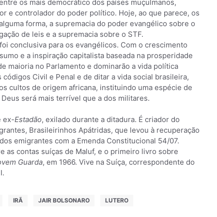
r entre os mais democrático dos países muçulmanos,
or e controlador do poder político. Hoje, ao que parece, os
 alguma forma, a supremacia do poder evangélico sobre o
vogação de leis e a supremacia sobre o STF.
foi conclusiva para os evangélicos. Com o crescimento
sumo e a inspiração capitalista baseada na prosperidade
e maioria no Parlamento e dominarão a vida política
ódigos Civil e Penal e de ditar a vida social brasileira,
s cultos de origem africana, instituindo uma espécie de
 Deus será mais terrível que a dos militares.
e ex-
Estadão
, exilado durante a ditadura. É criador do
rantes, Brasileirinhos Apátridas, que levou à recuperação
os dos emigrantes com a Emenda Constitucional 54/07.
re as contas suíças de Maluf, e o primeiro livro sobre
Jovem Guarda
, em 1966. Vive na Suíça, correspondente do
I.
IRÃ
JAIR BOLSONARO
LUTERO