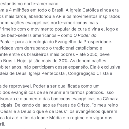
otestantismo norte-americano.
 a 4 milhões em todo o Brasil. A Igreja Católica ainda era
nos mais tarde, abandonou a AP e os movimentos inspirados
enominações evangélicas norte-americanas mais
 Primeiro com o movimento popular de cura divina e, logo a
ia de best-sellers americanos – como
O Poder do
Peale
– para a ideologia do Evangelho da Prosperidade.
eridade vem derrubando o tradicional catolicismo e
ente entre os brasileiros mais pobres – até 2050, deve
o Brasil. Hoje, já são mais de 30%. As denominações
esbiterianos, não participam dessa expansão. Ela é exclusiva
leia de Deus, Igreja Pentecostal, Congregação Cristã e
ia de reprovável. Poderia ser qualificada como um
dos evangélicos de se reunir em termos políticos. Isso
Bolsonaro e o aumento das bancadas evangélicas na Câmara,
ipais. Deixando de lado as frases de Cristo, “o meu reino
 César e a Deus o que é de Deus”, os evangélicos querem
ólica foi até o fim da Idade Média e o regime em vigor nos
rã.