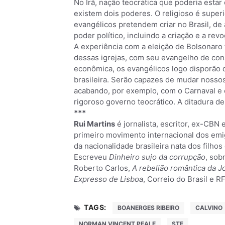
No Irã, nação teocrática que poderia esta
existem dois poderes. O religioso é superi
evangélicos pretendem criar no Brasil, de
poder político, incluindo a criação e a re
A experiência com a eleição de Bolsonaro 
dessas igrejas, com seu evangelho de con
econômica, os evangélicos logo disporão d
brasileira. Serão capazes de mudar nossos c
acabando, por exemplo, com o Carnaval e o
rigoroso governo teocrático. A ditadura de
***
Rui Martins
é jornalista, escritor, ex-CBN 
primeiro movimento internacional dos emig
da nacionalidade brasileira nata dos filh
Escreveu
Dinheiro sujo da corrupção
, sob
Roberto Carlos,
A rebelião romântica da 
Expresso de Lisboa
, Correio do Brasil e RF
TAGS:
BOANERGES RIBEIRO
CALVINO
NORMAN VINCENT PEALE
STF