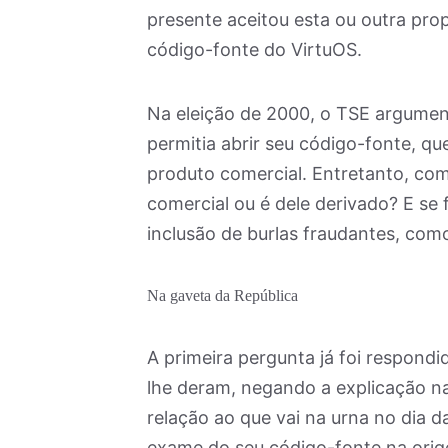
presente aceitou esta ou outra pr
código-fonte do VirtuOS.
Na eleição de 2000, o TSE argument
permitia abrir seu código-fonte, qu
produto comercial. Entretanto, como
comercial ou é dele derivado? E se 
inclusão de burlas fraudantes, com
Na gaveta da República
A primeira pergunta já foi respond
lhe deram, negando a explicação na
relação ao que vai na urna no dia d
exame do seu código-fonte na orige