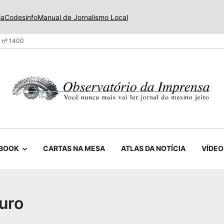
ia
Codesinfo
Manual de Jornalismo Local
 nº 1400
BOOK
CARTAS NA MESA
ATLAS DA NOTÍCIA
VÍDEO
uro