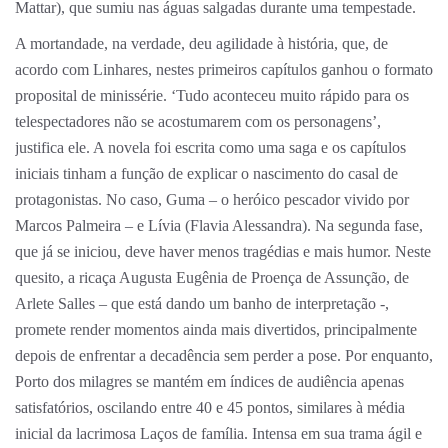
Mattar), que sumiu nas águas salgadas durante uma tempestade.
A mortandade, na verdade, deu agilidade à história, que, de
acordo com Linhares, nestes primeiros capítulos ganhou o formato
proposital de minissérie. ‘Tudo aconteceu muito rápido para os
telespectadores não se acostumarem com os personagens’,
justifica ele. A novela foi escrita como uma saga e os capítulos
iniciais tinham a função de explicar o nascimento do casal de
protagonistas. No caso, Guma – o heróico pescador vivido por
Marcos Palmeira – e Lívia (Flavia Alessandra). Na segunda fase,
que já se iniciou, deve haver menos tragédias e mais humor. Neste
quesito, a ricaça Augusta Eugênia de Proença de Assunção, de
Arlete Salles – que está dando um banho de interpretação -,
promete render momentos ainda mais divertidos, principalmente
depois de enfrentar a decadência sem perder a pose. Por enquanto,
Porto dos milagres se mantém em índices de audiência apenas
satisfatórios, oscilando entre 40 e 45 pontos, similares à média
inicial da lacrimosa Laços de família. Intensa em sua trama ágil e