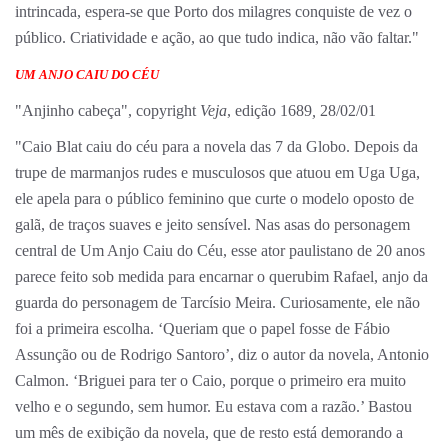
intrincada, espera-se que Porto dos milagres conquiste de vez o
público. Criatividade e ação, ao que tudo indica, não vão faltar."
UM ANJO CAIU DO CÉU
"Anjinho cabeça", copyright
Veja
, edição 1689
,
28/02/01
"Caio Blat caiu do céu para a novela das 7 da Globo. Depois da
trupe de marmanjos rudes e musculosos que atuou em Uga Uga,
ele apela para o público feminino que curte o modelo oposto de
galã, de traços suaves e jeito sensível. Nas asas do personagem
central de Um Anjo Caiu do Céu, esse ator paulistano de 20 anos
parece feito sob medida para encarnar o querubim Rafael, anjo da
guarda do personagem de Tarcísio Meira. Curiosamente, ele não
foi a primeira escolha. ‘Queriam que o papel fosse de Fábio
Assunção ou de Rodrigo Santoro’, diz o autor da novela, Antonio
Calmon. ‘Briguei para ter o Caio, porque o primeiro era muito
velho e o segundo, sem humor. Eu estava com a razão.’ Bastou
um mês de exibição da novela, que de resto está demorando a