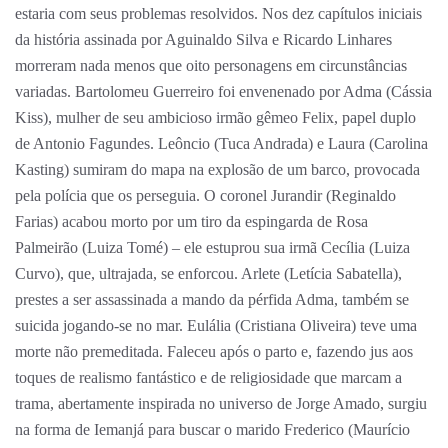
estaria com seus problemas resolvidos. Nos dez capítulos iniciais
da história assinada por Aguinaldo Silva e Ricardo Linhares
morreram nada menos que oito personagens em circunstâncias
variadas. Bartolomeu Guerreiro foi envenenado por Adma (Cássia
Kiss), mulher de seu ambicioso irmão gêmeo Felix, papel duplo
de Antonio Fagundes. Leôncio (Tuca Andrada) e Laura (Carolina
Kasting) sumiram do mapa na explosão de um barco, provocada
pela polícia que os perseguia. O coronel Jurandir (Reginaldo
Farias) acabou morto por um tiro da espingarda de Rosa
Palmeirão (Luiza Tomé) – ele estuprou sua irmã Cecília (Luiza
Curvo), que, ultrajada, se enforcou. Arlete (Letícia Sabatella),
prestes a ser assassinada a mando da pérfida Adma, também se
suicida jogando-se no mar. Eulália (Cristiana Oliveira) teve uma
morte não premeditada. Faleceu após o parto e, fazendo jus aos
toques de realismo fantástico e de religiosidade que marcam a
trama, abertamente inspirada no universo de Jorge Amado, surgiu
na forma de Iemanjá para buscar o marido Frederico (Maurício