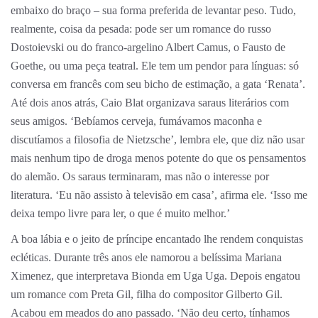
embaixo do braço – sua forma preferida de levantar peso. Tudo,
realmente, coisa da pesada: pode ser um romance do russo
Dostoievski ou do franco-argelino Albert Camus, o Fausto de
Goethe, ou uma peça teatral. Ele tem um pendor para línguas: só
conversa em francês com seu bicho de estimação, a gata ‘Renata’.
Até dois anos atrás, Caio Blat organizava saraus literários com
seus amigos. ‘Bebíamos cerveja, fumávamos maconha e
discutíamos a filosofia de Nietzsche’, lembra ele, que diz não usar
mais nenhum tipo de droga menos potente do que os pensamentos
do alemão. Os saraus terminaram, mas não o interesse por
literatura. ‘Eu não assisto à televisão em casa’, afirma ele. ‘Isso me
deixa tempo livre para ler, o que é muito melhor.’
A boa lábia e o jeito de príncipe encantado lhe rendem conquistas
ecléticas. Durante três anos ele namorou a belíssima Mariana
Ximenez, que interpretava Bionda em Uga Uga. Depois engatou
um romance com Preta Gil, filha do compositor Gilberto Gil.
Acabou em meados do ano passado. ‘Não deu certo, tínhamos