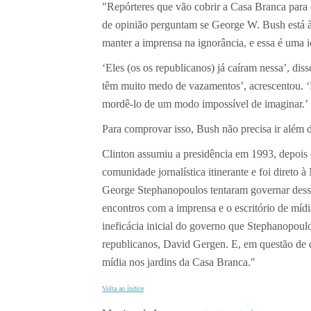
"Repórteres que vão cobrir a Casa Branca para 
de opinião perguntam se George W. Bush está à 
manter a imprensa na ignorância, e essa é uma
‘Eles (os os republicanos) já caíram nessa’, di
têm muito medo de vazamentos’, acrescentou. ‘Ma
mordê-lo de um modo impossível de imaginar.’
Para comprovar isso, Bush não precisa ir além d
Clinton assumiu a presidência em 1993, depoi
comunidade jornalística itinerante e foi direto
George Stephanopoulos tentaram governar dessa 
encontros com a imprensa e o escritório de mídia
ineficácia inicial do governo que Stephanopoul
republicanos, David Gergen. E, em questão de 
mídia nos jardins da Casa Branca."
Volta ao índice