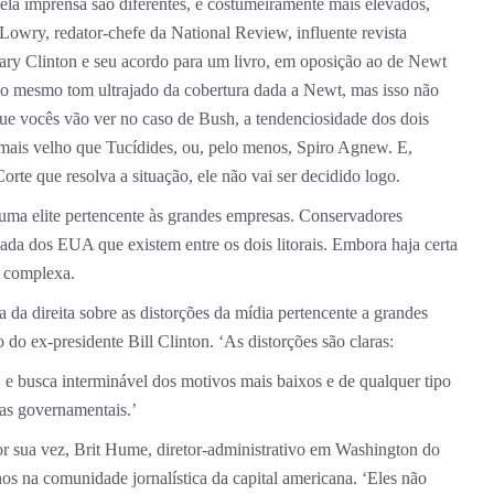
ela imprensa são diferentes, e costumeiramente mais elevados,
Lowry, redator-chefe da National Review, influente revista
ary Clinton e seu acordo para um livro, em oposição ao de Newt
e o mesmo tom ultrajado da cobertura dada a Newt, mas isso não
que vocês vão ver no caso de Bush, a tendenciosidade dos dois
 mais velho que Tucídides, ou, pelo menos, Spiro Agnew. E,
te que resolva a situação, ele não vai ser decidido logo.
, uma elite pertencente às grandes empresas. Conservadores
igada dos EUA que existem entre os dois litorais. Embora haja certa
s complexa.
ca da direita sobre as distorções da mídia pertencente a grandes
 do ex-presidente Bill Clinton. ‘As distorções são claras:
 e busca interminável dos motivos mais baixos e de qualquer tipo
as governamentais.’
 por sua vez, Brit Hume, diretor-administrativo em Washington do
 na comunidade jornalística da capital americana. ‘Eles não