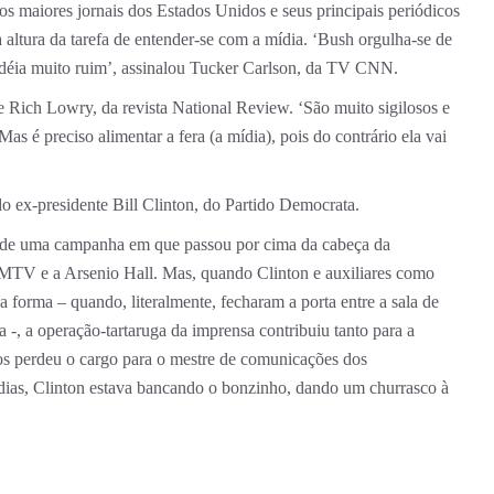
os maiores jornais dos Estados Unidos e seus principais periódicos
altura da tarefa de entender-se com a mídia. ‘Bush orgulha-se de
 idéia muito ruim’, assinalou Tucker Carlson, da TV CNN.
sse Rich Lowry, da revista National Review. ‘São muito sigilosos e
s é preciso alimentar a fera (a mídia), pois do contrário ela vai
o ex-presidente Bill Clinton, do Partido Democrata.
s de uma campanha em que passou por cima da cabeça da
 à MTV e a Arsenio Hall. Mas, quando Clinton e auxiliares como
forma – quando, literalmente, fecharam a porta entre a sala de
 -, a operação-tartaruga da imprensa contribuiu tanto para a
os perdeu o cargo para o mestre de comunicações dos
dias, Clinton estava bancando o bonzinho, dando um churrasco à