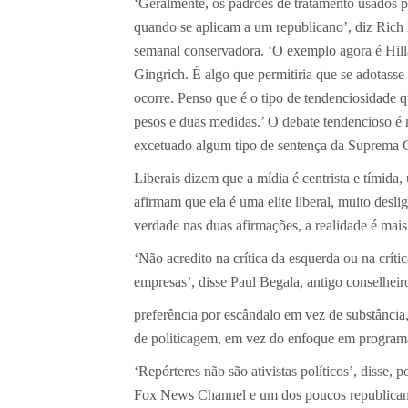
‘Geralmente, os padrões de tratamento usados p
quando se aplicam a um republicano’, diz Rich 
semanal conservadora. ‘O exemplo agora é Hill
Gingrich. É algo que permitiria que se adotass
ocorre. Penso que é o tipo de tendenciosidade 
pesos e duas medidas.’ O debate tendencioso é
excetuado algum tipo de sentença da Suprema Cor
Liberais dizem que a mídia é centrista e tímida
afirmam que ela é uma elite liberal, muito desl
verdade nas duas afirmações, a realidade é mai
‘Não acredito na crítica da esquerda ou na críti
empresas’, disse Paul Begala, antigo conselheiro
preferência por escândalo em vez de substância,
de politicagem, em vez do enfoque em program
‘Repórteres não são ativistas políticos’, disse,
Fox News Channel e um dos poucos republicanos