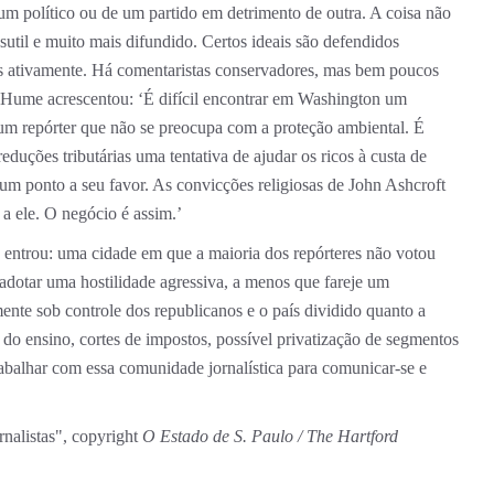
m político ou de um partido em detrimento de outra. A coisa não
util e muito mais difundido. Certos ideais são defendidos
 ativamente. Há comentaristas conservadores, mas bem poucos
’ Hume acrescentou: ‘É difícil encontrar em Washington um
ar um repórter que não se preocupa com a proteção ambiental. É
eduções tributárias uma tentativa de ajudar os ricos à custa de
 um ponto a seu favor. As convicções religiosas de John Ashcroft
a ele. O negócio é assim.’
entrou: uma cidade em que a maioria dos repórteres não votou
 adotar uma hostilidade agressiva, a menos que fareje um
nte sob controle dos republicanos e o país dividido quanto a
o ensino, cortes de impostos, possível privatização de segmentos
trabalhar com essa comunidade jornalística para comunicar-se e
rnalistas", copyright
O Estado de S. Paulo / The Hartford