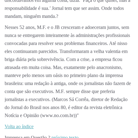
discordávamos em alguma coisa, dizia: ‘Faça o que quiser, mas a
responsabilidade é sua.’ Jornal tem que ser assim. Onde todos
mandam, ninguém manda.?
Nesses 52 anos, M.F. e o JB cresceram e adoeceram juntos, sem
nunca se entregarem inteiramente às administrações profissionais
convocadas para resolver seus problemas financeiros. Até nisso
eles continuaram parecidos. Transformaram a velha valentia em
briga diária pela sobrevivência. Com a crise, a empresa ficou
atrasada em muita coisa. Mas, exatamente pelo anacronismo,
manteve pelo menos um oásis no primeiro plano da imprensa
brasileira: uma redação à antiga, onde os jornalistas não fazem de
conta que são executivos. M.F. sempre disse que preferia
jornalistas a executivos. (Marcos Sá Corrêa, diretor de Redação
do Jornal do Brasil nos anos 80, é editor da revista eletrônica
Notícia e Opinião (www.no.com.br))"
Volta ao índice
Imprensa em Questão ?
próximo texto