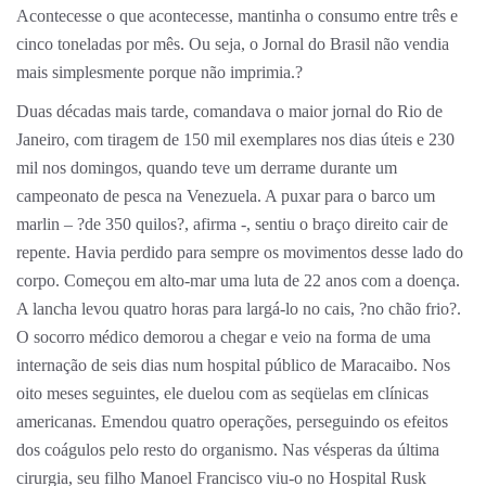
Acontecesse o que acontecesse, mantinha o consumo entre três e
cinco toneladas por mês. Ou seja, o Jornal do Brasil não vendia
mais simplesmente porque não imprimia.?
Duas décadas mais tarde, comandava o maior jornal do Rio de
Janeiro, com tiragem de 150 mil exemplares nos dias úteis e 230
mil nos domingos, quando teve um derrame durante um
campeonato de pesca na Venezuela. A puxar para o barco um
marlin – ?de 350 quilos?, afirma -, sentiu o braço direito cair de
repente. Havia perdido para sempre os movimentos desse lado do
corpo. Começou em alto-mar uma luta de 22 anos com a doença.
A lancha levou quatro horas para largá-lo no cais, ?no chão frio?.
O socorro médico demorou a chegar e veio na forma de uma
internação de seis dias num hospital público de Maracaibo. Nos
oito meses seguintes, ele duelou com as seqüelas em clínicas
americanas. Emendou quatro operações, perseguindo os efeitos
dos coágulos pelo resto do organismo. Nas vésperas da última
cirurgia, seu filho Manoel Francisco viu-o no Hospital Rusk