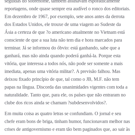
seguidas do sobrenome, também assinavam esporadicamente
reportagens, onde quase sempre era audível o ronco dos editoriais.
Em dezembro de 1967, por exemplo, sete anos antes da derrota
dos Estados Unidos, ele trouxe de uma viagem ao Sudeste da
Ásia a certeza de que ?o americano atualmente no Vietnam está
consciente de que a sua luta não tem dia e hora marcados para
terminar. Já se informou do óbvio: está ganhando, sabe que a
ganhará, mas não ainda quando poderá ganhá-la. Porque esta
vitória, que interessa a todos nós, não pode ser somente a mais
imediata, apenas uma vitória militar?. A previsão falhou. Mas
deixou fixado princípio de que, tal como o JB, M.F. não tem
papas na língua. Discorda das unanimidades vigentes com toda a
naturalidade. Tanto que, para ele, os países que não entraram no
clube dos ricos ainda se chamam ?subdesenvolvidos?.
Em muita coisa as quatro letras se confundiam. O jornal e seu
chefe eram bons de briga, tinham humor, funcionavam melhor nas
crises de antigovernismo e eram tão bem paginados que, ao sair às