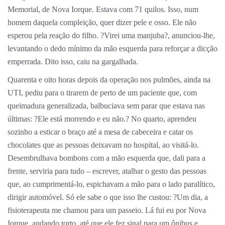
Memorial, de Nova Iorque. Estava com 71 quilos. Isso, num
homem daquela compleição, quer dizer pele e osso. Ele não
esperou pela reação do filho. ?Virei uma manjuba?, anunciou-lhe,
levantando o dedo mínimo da mão esquerda para reforçar a dicção
emperrada. Dito isso, caiu na gargalhada.
Quarenta e oito horas depois da operação nos pulmões, ainda na
UTI, pediu para o tirarem de perto de um paciente que, com
queimadura generalizada, balbuciava sem parar que estava nas
últimas: ?Ele está morrendo e eu não.? No quarto, aprendeu
sozinho a esticar o braço até a mesa de cabeceira e catar os
chocolates que as pessoas deixavam no hospital, ao visitá-lo.
Desembrulhava bombons com a mão esquerda que, dali para a
frente, serviria para tudo – escrever, atalhar o gesto das pessoas
que, ao cumprimentá-lo, espichavam a mão para o lado paralítico,
dirigir automóvel. Só ele sabe o que isso lhe custou: ?Um dia, a
fisioterapeuta me chamou para um passeio. Lá fui eu por Nova
Iorque, andando torto, até que ele fez sinal para um ônibus e