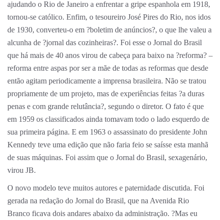
ajudando o Rio de Janeiro a enfrentar a gripe espanhola em 1918,
tornou-se católico. Enfim, o tesoureiro José Pires do Rio, nos idos
de 1930, converteu-o em ?boletim de anúncios?, o que lhe valeu a
alcunha de ?jornal das cozinheiras?. Foi esse o Jornal do Brasil
que há mais de 40 anos virou de cabeça para baixo na ?reforma? –
reforma entre aspas por ser a mãe de todas as reformas que desde
então agitam periodicamente a imprensa brasileira. Não se tratou
propriamente de um projeto, mas de experiências feitas ?a duras
penas e com grande relutância?, segundo o diretor. O fato é que
em 1959 os classificados ainda tomavam todo o lado esquerdo de
sua primeira página. E em 1963 o assassinato do presidente John
Kennedy teve uma edição que não faria feio se saísse esta manhã
de suas máquinas. Foi assim que o Jornal do Brasil, sexagenário,
virou JB.
O novo modelo teve muitos autores e paternidade discutida. Foi
gerada na redação do Jornal do Brasil, que na Avenida Rio
Branco ficava dois andares abaixo da administração. ?Mas eu