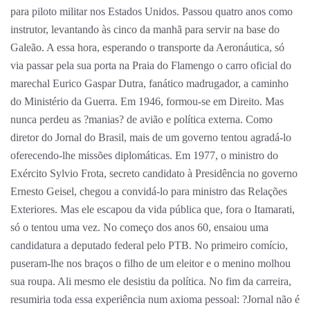
para piloto militar nos Estados Unidos. Passou quatro anos como
instrutor, levantando às cinco da manhã para servir na base do
Galeão. A essa hora, esperando o transporte da Aeronáutica, só
via passar pela sua porta na Praia do Flamengo o carro oficial do
marechal Eurico Gaspar Dutra, fanático madrugador, a caminho
do Ministério da Guerra. Em 1946, formou-se em Direito. Mas
nunca perdeu as ?manias? de avião e política externa. Como
diretor do Jornal do Brasil, mais de um governo tentou agradá-lo
oferecendo-lhe missões diplomáticas. Em 1977, o ministro do
Exército Sylvio Frota, secreto candidato à Presidência no governo
Ernesto Geisel, chegou a convidá-lo para ministro das Relações
Exteriores. Mas ele escapou da vida pública que, fora o Itamarati,
só o tentou uma vez. No começo dos anos 60, ensaiou uma
candidatura a deputado federal pelo PTB. No primeiro comício,
puseram-lhe nos braços o filho de um eleitor e o menino molhou
sua roupa. Ali mesmo ele desistiu da política. No fim da carreira,
resumiria toda essa experiência num axioma pessoal: ?Jornal não é