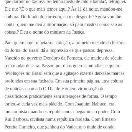
que dormir no xadrez. Só tenho medo de rato e barata?, retruquei.
Ele riu: ?É o que mais temos aqui.? Às 11 da noite, mandou-me
embora. Do fundo do corredor, eu me despedi: ?Agora vou lhe
contar quem me deu a informação, só para mostrar como são as
coisas.? Deu o nome do ministro da Justiça.
Para quem hoje folheia sua coleção, a primeira metade da história
do Jornal do Brasil dá a impressão de que passou depressa.
Nascido no governo Deodoro da Fonseca, ele mudou de século
sem mudar de cara. Passou por duas guerras mundiais e quatro
revoluções no Brasil sem que a agitação externa deixasse marcas
profundas em sua fachada. Em sua primeira página, uma coluna
de notícias chamada O Dia de Hontem virou seção de
classificados praticamente sem alterações de forma. O tempo
tornou-o cada vez mais plácido. Com Joaquim Nabuco, era
monarquista quando os republicanos chegaram ao poder. Com
Rui Barbosa, civilista numa república fardada. Com Ernesto
Pereira Carneiro, que ganhou do Vaticano o título de conde