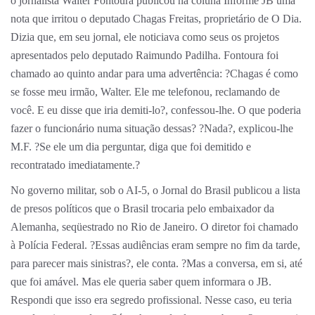
o jornalista Walter Fontoura publicou na coluna Informe JB uma
nota que irritou o deputado Chagas Freitas, proprietário de O Dia.
Dizia que, em seu jornal, ele noticiava como seus os projetos
apresentados pelo deputado Raimundo Padilha. Fontoura foi
chamado ao quinto andar para uma advertência: ?Chagas é como
se fosse meu irmão, Walter. Ele me telefonou, reclamando de
você. E eu disse que iria demiti-lo?, confessou-lhe. O que poderia
fazer o funcionário numa situação dessas? ?Nada?, explicou-lhe
M.F. ?Se ele um dia perguntar, diga que foi demitido e
recontratado imediatamente.?
No governo militar, sob o AI-5, o Jornal do Brasil publicou a lista
de presos políticos que o Brasil trocaria pelo embaixador da
Alemanha, seqüestrado no Rio de Janeiro. O diretor foi chamado
à Polícia Federal. ?Essas audiências eram sempre no fim da tarde,
para parecer mais sinistras?, ele conta. ?Mas a conversa, em si, até
que foi amável. Mas ele queria saber quem informara o JB.
Respondi que isso era segredo profissional. Nesse caso, eu teria