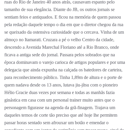
ruas do Rio de Janeiro 40 anos atrás, causavam espanto pelo
tamanho de sua elegância. Diante do JB, os outros jornais se
sentiam feios e antiquados. E ficou na memória de quem passou
pela redação daquele tempo o dia em que o diretor chegou da rua
se queixado da ostensiva curiosidade que o cercava. Vinha de um
almoço no Itamarati. Cruzara a pé o velho Centro da cidade,
descendo a Avenida Marechal Floriano até a Rio Branco, onde
ficava a antiga sede do jornal. Passara pelos sobrados que na
época dominavam o varejo carioca de artigos populares e por uma
delegacia que ainda expunha na calçada os batedores de carteira,
para reconhecimento público. Tinha 1,89m de altura e o porte de
quem nadava desde os 13 anos, lutava jiu-jítsu com o pioneiro
Hélio Gracie duas vezes por semana e todas as manhãs fazia
ginástica em casa com um personal trainer muito antes que o
personagem figurasse na agenda da grã-finagem. Trajava um
daqueles ternos de corte tão preciso que até hoje lhe permitem
passar horas sentado sem afrouxar um botão e emendar o