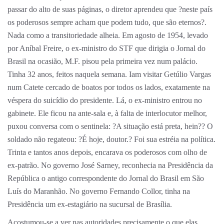
passar do alto de suas páginas, o diretor aprendeu que ?neste país
os poderosos sempre acham que podem tudo, que são eternos?.
Nada como a transitoriedade alheia. Em agosto de 1954, levado
por Aníbal Freire, o ex-ministro do STF que dirigia o Jornal do
Brasil na ocasião, M.F. pisou pela primeira vez num palácio.
Tinha 32 anos, feitos naquela semana. Iam visitar Getúlio Vargas
num Catete cercado de boatos por todos os lados, exatamente na
véspera do suicídio do presidente. Lá, o ex-ministro entrou no
gabinete. Ele ficou na ante-sala e, à falta de interlocutor melhor,
puxou conversa com o sentinela: ?A situação está preta, hein?? O
soldado não regateou: ?É hoje, doutor.? Foi sua estréia na política.
Trinta e tantos anos depois, encarava os poderosos com olho de
ex-patrão. No governo José Sarney, reconhecia na Presidência da
República o antigo correspondente do Jornal do Brasil em São
Luís do Maranhão. No governo Fernando Collor, tinha na
Presidência um ex-estagiário na sucursal de Brasília.
Acostumou-se a ver nas autoridades precisamente o que elas