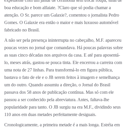
expediente com um jantar de cerimônia sem trocar roupa, sinal de
boa educação e bom alfaiate. ?Claro que só podia chamar a
atenção. O Sr. parece um Galaxie?, comentou o jornalista Pedro
Gomes. O Galaxie era então o maior e mais luxuoso automóvel
fabricado no Brasil.
A não ser pela presença ininterrupta no cabeçalho, M.F. apareceu
poucas vezes no jornal que comandava. Há poucas palavras sobre
as suas cinco décadas nos arquivos da casa. E até para aposentá-
lo, meses atrás, gastou-se pouca tinta. Ele encerrou a carreira com
uma nota de 27 linhas. Para transformá-lo em figura pública,
bastava o fato de ele e o JB serem feitos à imagem e semelhança
um do outro. Quando assumiu a direção, o Jornal do Brasil
passava dos 58 anos de publicação contínua. Mas só com ele
passou a ser conhecido pela abreviatura. Antes, faltava-lhe
popularidade para tanto. O JB surgiu na era M.F., dividindo seus
110 anos em duas metades perfeitamente desiguais.
Cronologicamente, a primeira metade é a mais longa. Estréia em