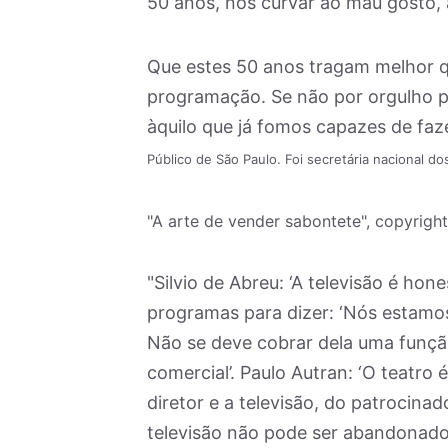
50 anos, nos curvar ao mau gosto, à
Que estes 50 anos tragam melhor q
programação. Se não por orgulho pr
àquilo que já fomos capazes de faze
Público de São Paulo. Foi secretária nacional d
"A arte de vender sabontete", copyrigh
"Silvio de Abreu: ‘A televisão é hon
programas para dizer: ‘Nós estamos
Não se deve cobrar dela uma função
comercial’. Paulo Autran: ‘O teatro 
diretor e a televisão, do patrocina
televisão não pode ser abandonad