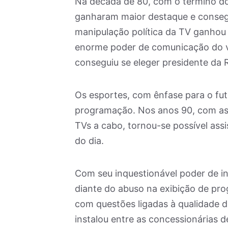
Na década de 80, com o término do 
ganharam maior destaque e consegu
manipulação política da TV ganhou 
enorme poder de comunicação do v
conseguiu se eleger presidente da 
Os esportes, com ênfase para o fu
programação. Nos anos 90, com as t
TVs a cabo, tornou-se possível ass
do dia.
Com seu inquestionável poder de i
diante do abuso na exibição de progr
com questões ligadas à qualidade d
instalou entre as concessionárias d