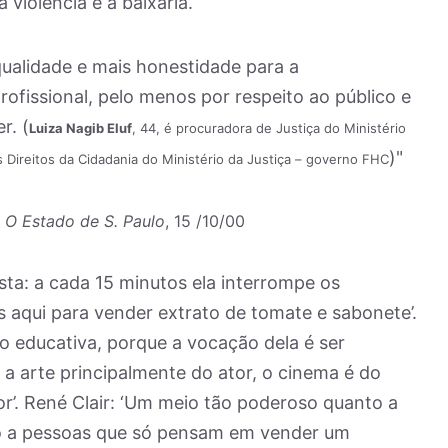
 violência e à baixaria.
ualidade e mais honestidade para a
ofissional, pelo menos por respeito ao público e
r. (
Luiza Nagib Eluf
, 44, é procuradora de Justiça do Ministério
)"
os Direitos da Cidadania do Ministério da Justiça – governo FHC
t
O Estado de S. Paulo
, 15 /10/00
esta: a cada 15 minutos ela interrompe os
 aqui para vender extrato de tomate e sabonete’.
 educativa, porque a vocação dela é ser
é a arte principalmente do ator, o cinema é do
dor’. René Clair: ‘Um meio tão poderoso quanto a
o a pessoas que só pensam em vender um