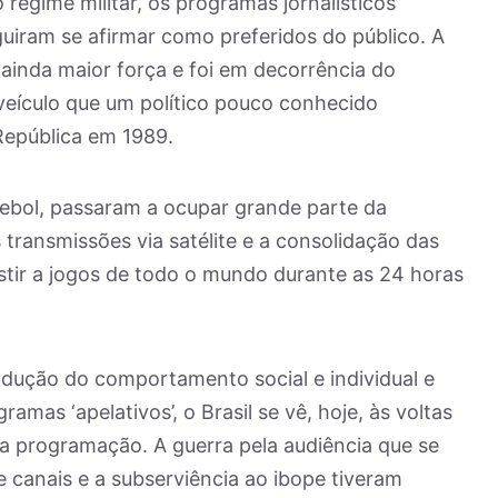
regime militar, os programas jornalísticos
iram se afirmar como preferidos do público. A
ainda maior força e foi em decorrência do
eículo que um político pouco conhecido
República em 1989.
tebol, passaram a ocupar grande parte da
ransmissões via satélite e a consolidação das
istir a jogos de todo o mundo durante as 24 horas
ndução do comportamento social e individual e
amas ‘apelativos’, o Brasil se vê, hoje, às voltas
a programação. A guerra pela audiência que se
e canais e a subserviência ao ibope tiveram