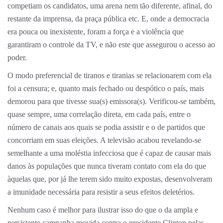
competiam os candidatos, uma arena nem tão diferente, afinal, do
restante da imprensa, da praça pública etc. E, onde a democracia
era pouca ou inexistente, foram a força e a violência que
garantiram o controle da TV, e não este que assegurou o acesso ao
poder.
O modo preferencial de tiranos e tiranias se relacionarem com ela
foi a censura; e, quanto mais fechado ou despótico o país, mais
demorou para que tivesse sua(s) emissora(s). Verificou-se também,
quase sempre, uma correlação direta, em cada país, entre o
número de canais aos quais se podia assistir e o de partidos que
concorriam em suas eleições. A televisão acabou revelando-se
semelhante a uma moléstia infecciosa que é capaz de causar mais
danos às populações que nunca tiveram contato com ela do que
àquelas que, por já lhe terem sido muito expostas, desenvolveram
a imunidade necessária para resistir a seus efeitos deletérios.
Nenhum caso é melhor para ilustrar isso do que o da ampla e
persistente campanha movida contra o presidente Clinton pelas