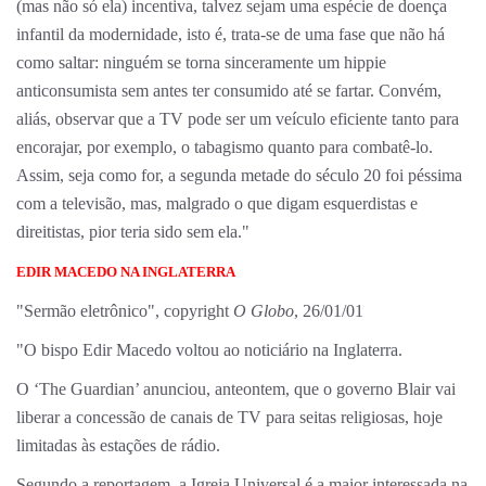
(mas não só ela) incentiva, talvez sejam uma espécie de doença
infantil da modernidade, isto é, trata-se de uma fase que não há
como saltar: ninguém se torna sinceramente um hippie
anticonsumista sem antes ter consumido até se fartar. Convém,
aliás, observar que a TV pode ser um veículo eficiente tanto para
encorajar, por exemplo, o tabagismo quanto para combatê-lo.
Assim, seja como for, a segunda metade do século 20 foi péssima
com a televisão, mas, malgrado o que digam esquerdistas e
direitistas, pior teria sido sem ela."
EDIR MACEDO NA INGLATERRA
"Sermão eletrônico", copyright
O Globo
, 26/01/01
"O bispo Edir Macedo voltou ao noticiário na Inglaterra.
O ‘The Guardian’ anunciou, anteontem, que o governo Blair vai
liberar a concessão de canais de TV para seitas religiosas, hoje
limitadas às estações de rádio.
Segundo a reportagem, a Igreja Universal é a maior interessada na