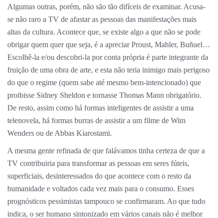
Algumas outras, porém, não são tão difíceis de examinar. Acusa-
se não raro a TV de afastar as pessoas das manifestações mais
altas da cultura. Acontece que, se existe algo a que não se pode
obrigar quem quer que seja, é a apreciar Proust, Mahler, Buñuel…
Escolhê-la e/ou descobri-la por conta própria é parte integrante da
fruição de uma obra de arte, e esta não teria inimigo mais perigoso
do que o regime (quem sabe até mesmo bem-intencionado) que
proibisse Sidney Sheldon e tornasse Thomas Mann obrigatório.
De resto, assim como há formas inteligentes de assistir a uma
telenovela, há formas burras de assistir a um filme de Wim
Wenders ou de Abbas Kiarostami.
A mesma gente refinada de que falávamos tinha certeza de que a
TV contribuiria para transformar as pessoas em seres fúteis,
superficiais, desinteressados do que acontece com o resto da
humanidade e voltados cada vez mais para o consumo. Esses
prognósticos pessimistas tampouco se confirmaram. Ao que tudo
indica, o ser humano sintonizado em vários canais não é melhor