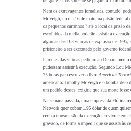
de golfe ? mas somente se pagarem 1.146 dólar
Nem os extravagantes jornalistas, contudo, pod
McVeigh, no dia 16 de maio, na prisão federa
os pequenos carrinhos ? até o local da prisão 
escolhidos da mídia poderão assistir à execução
algumas das 168 vítimas da explosão de 1995, e
prisioneiro a ser executado pelo governo federa
Parentes das vítimas pediram ao Departamento d
pudessem assistir à execução. Segundo Lou Mi
75 horas para escrever o livro
American Terror
americano: Timothy McVeigh e o bombardeio de 
um pedido desses, exigiria que sua morte fosse t
Na semana passada, uma empresa da Flórida requ
Network quer cobrar 1,95 dólar de quem quiser as
certa a transmissão da execução ao vivo e em ci
gravado, de forma a impedir que se assista às c