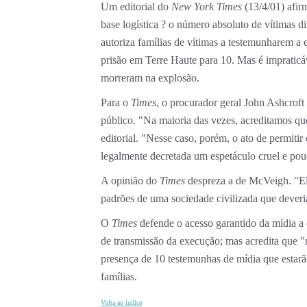
Um editorial do
New York Times
(13/4/01) afir
base logística ? o número absoluto de vítimas 
autoriza famílias de vítimas a testemunharem 
prisão em Terre Haute para 10. Mas é impraticá
morreram na explosão.
Para o
Times
, o procurador geral John Ashcroft
público. "Na maioria das vezes, acreditamos que
editorial. "Nesse caso, porém, o ato de permiti
legalmente decretada um espetáculo cruel e pou
A opinião do
Times
despreza a de McVeigh. "Ele
padrões de uma sociedade civilizada que deveri
O
Times
defende o acesso garantido da mídia a e
de transmissão da execução; mas acredita que "
presença de 10 testemunhas de mídia que estar
famílias.
Volta ao índice