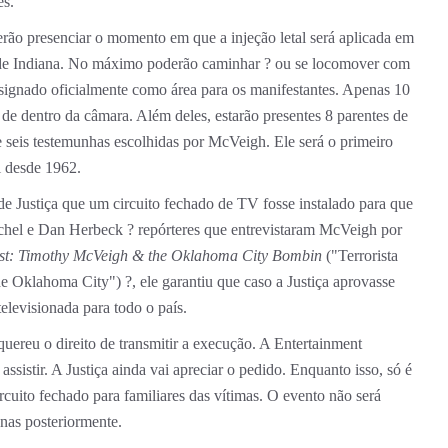
es.
erão presenciar o momento em que a injeção letal será aplicada em
l de Indiana. No máximo poderão caminhar ? ou se locomover com
designado oficialmente como área para os manifestantes. Apenas 10
 de dentro da câmara. Além deles, estarão presentes 8 parentes de
 seis testemunhas escolhidas por McVeigh. Ele será o primeiro
l desde 1962.
e Justiça que um circuito fechado de TV fosse instalado para que
chel e Dan Herbeck ? repórteres que entrevistaram McVeigh por
ist: Timothy McVeigh & the Oklahoma City Bombin
("Terrorista
Oklahoma City") ?, ele garantiu que caso a Justiça aprovasse
elevisionada para todo o país.
ereu o direito de transmitir a execução. A Entertainment
sistir. A Justiça ainda vai apreciar o pedido. Enquanto isso, só é
rcuito fechado para familiares das vítimas. O evento não será
enas posteriormente.