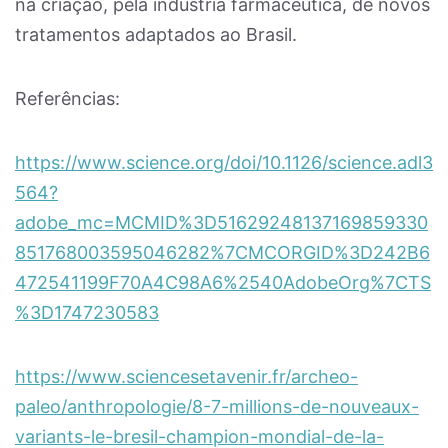
na criação, pela indústria farmacêutica, de novos
tratamentos adaptados ao Brasil.
Referências:
https://www.science.org/doi/10.1126/science.adl3
564?
adobe_mc=MCMID%3D51629248137169859330
851768003595046282%7CMCORGID%3D242B6
472541199F70A4C98A6%2540AdobeOrg%7CTS
%3D1747230583
https://www.sciencesetavenir.fr/archeo-
paleo/anthropologie/8-7-millions-de-nouveaux-
variants-le-bresil-champion-mondial-de-la-