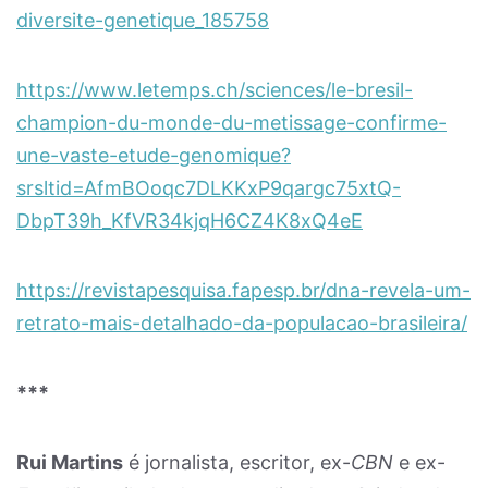
diversite-genetique_185758
https://www.letemps.ch/sciences/le-bresil-
champion-du-monde-du-metissage-confirme-
une-vaste-etude-genomique?
srsltid=
AfmBOoqc7DLKKxP9qargc75xtQ-
DbpT39h_KfVR34kjqH6CZ4K8xQ4eE
https://revistapesquisa.fapesp.br/dna-revela-um-
retrato-mais-detalhado-da-populacao-brasileira/
***
Rui Martins
é jornalista, escritor, ex-
CBN
e ex-