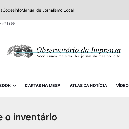
ia
Codesinfo
Manual de Jornalismo Local
- nº 1399
BOOK
CARTAS NA MESA
ATLAS DA NOTÍCIA
VÍDEO
e o inventário