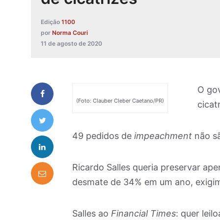
Edição
1100
por
Norma Couri
11 de agosto de 2020
O gov
(Foto: Clauber Cleber Caetano/PR)
cicat
49 pedidos de
impeachment
não sã
Ricardo Salles queria preservar ape
desmate de 34% em um ano, exigi
Salles ao
Financial Times
: quer lei