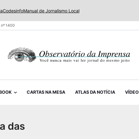
ia
Codesinfo
Manual de Jornalismo Local
 nº 1400
BOOK
CARTAS NA MESA
ATLAS DA NOTÍCIA
VÍDEO
ta das