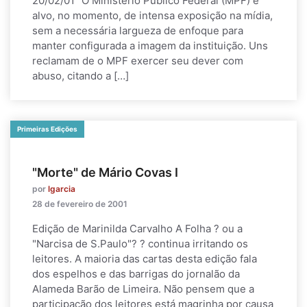
20/02/01 "O Ministério Público Federal (MPF) é
alvo, no momento, de intensa exposição na mídia,
sem a necessária largueza de enfoque para
manter configurada a imagem da instituição. Uns
reclamam de o MPF exercer seu dever com
abuso, citando a […]
Primeiras Edições
"Morte" de Mário Covas I
por
lgarcia
28 de fevereiro de 2001
Edição de Marinilda Carvalho A Folha ? ou a
"Narcisa de S.Paulo"? ? continua irritando os
leitores. A maioria das cartas desta edição fala
dos espelhos e das barrigas do jornalão da
Alameda Barão de Limeira. Não pensem que a
participação dos leitores está magrinha por causa