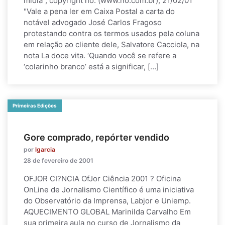
mídia", copyright no. (www.no.com.br), 21/02/01
"Vale a pena ler em Caixa Postal a carta do
notável advogado José Carlos Fragoso
protestando contra os termos usados pela coluna
em relação ao cliente dele, Salvatore Cacciola, na
nota La doce vita. ‘Quando você se refere a
‘colarinho branco’ está a significar, […]
Primeiras Edições
Gore comprado, repórter vendido
por
lgarcia
28 de fevereiro de 2001
OFJOR CI?NCIA OfJor Ciência 2001 ? Oficina
OnLine de Jornalismo Científico é uma iniciativa
do Observatório da Imprensa, Labjor e Uniemp.
AQUECIMENTO GLOBAL Marinilda Carvalho Em
sua primeira aula no curso de Jornalismo da