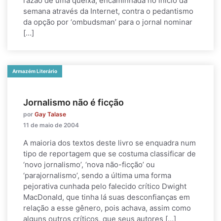
razão de uma queixa, encaminhada no início da
semana através da Internet, contra o pedantismo
da opção por ‘ombudsman’ para o jornal nominar
[…]
Armazém Literário
Jornalismo não é ficção
por
Gay Talase
11 de maio de 2004
A maioria dos textos deste livro se enquadra num
tipo de reportagem que se costuma classificar de
‘novo jornalismo’, ‘nova não-ficção’ ou
‘parajornalismo’, sendo a última uma forma
pejorativa cunhada pelo falecido crítico Dwight
MacDonald, que tinha lá suas desconfianças em
relação a esse gênero, pois achava, assim como
alguns outros críticos, que seus autores […]