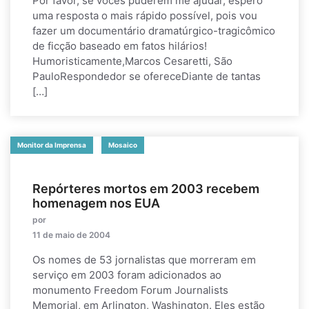
Por favor, se vocês puderem me ajudar, espero
uma resposta o mais rápido possível, pois vou
fazer um documentário dramatúrgico-tragicômico
de ficção baseado em fatos hilários!
Humoristicamente,Marcos Cesaretti, São
PauloRespondedor se ofereceDiante de tantas
[…]
Monitor da Imprensa
Mosaico
Repórteres mortos em 2003 recebem
homenagem nos EUA
por
11 de maio de 2004
Os nomes de 53 jornalistas que morreram em
serviço em 2003 foram adicionados ao
monumento Freedom Forum Journalists
Memorial, em Arlington, Washington. Eles estão