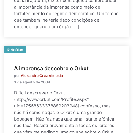
desta trajetória, diz ter conseguido compreender
a importância da imprensa como meio de
fortalecimento do regime democrático. Um tempo
que também lhe teria dado condições de
entender quando um órgão […]
E-Notícias
A imprensa descobre o Orkut
por
Alexandre Cruz Almeida
3 de agosto de 2004
Difícil descrever o Orkut
(http://www.orkut.com/Profile.aspx?
uid=17568633378889203948) confesso, mas
não há como negar: o Orkut é uma grande
bobagem. Não faz nada que uma lista telefônica
não faça. Resisti bravamente a todos os leitores
que vêm me pedindo uma coluna sobre o Orkut