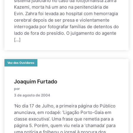
sistema judiciário no caso da fotojornalista Zahra
Kazemi, morta há um ano na penitenciária de
Evin. Zahra foi levada ao hospital com hemorragia
cerebral depois de ser presa e violentamente
interrogada por fotografar famílias de detentos do
lado de fora do presídio. O julgamento do agente
[…]
Voz dos Ouvidores
Joaquim Furtado
por
3 de agosto de 2004
‘No dia 17 de Julho, a primeira página do Público
anunciava, em rodapé: ‘Ligação Porto-Gaia em
classe executiva’. Uma frase que remetia para a
página 5. Porém, quem viu nela a ‘chamada’ para
uma notícia e folheou o jornal à procura dos