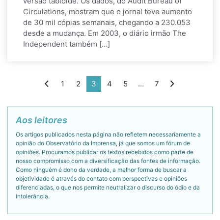
versão tablóide. Os dados, do Audit Bureau of
Circulations, mostram que o jornal teve aumento
de 30 mil cópias semanais, chegando a 230.053
desde a mudança. Em 2003, o diário irmão The
Independent também […]
1
2
3
4
5
…
7
Aos leitores
Os artigos publicados nesta página não refletem necessariamente a
opinião do Observatório da Imprensa, já que somos um fórum de
opiniões. Procuramos publicar os textos recebidos como parte de
nosso compromisso com a diversificação das fontes de informação.
Como ninguém é dono da verdade, a melhor forma de buscar a
objetividade é através do contato com perspectivas e opiniões
diferenciadas, o que nos permite neutralizar o discurso do ódio e da
intolerância.