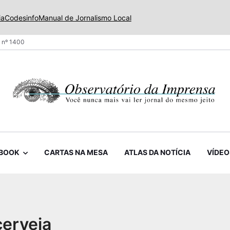
ia
Codesinfo
Manual de Jornalismo Local
 nº 1400
BOOK
CARTAS NA MESA
ATLAS DA NOTÍCIA
VÍDEO
cerveja