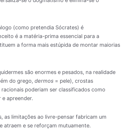
versaliza-se o dogmatismo e elimina-se o
álogo (como pretendia Sócrates) é
ceito é a matéria-prima essencial para a
tituem a forma mais estúpida de montar maiorias
uidermes são enormes e pesados, na realidade
bém do grego,
dermos
= pele), crostas
 racionais poderiam ser classificados como
 e apreender.
 as limitações ao livre-pensar fabricam um
e atraem e se reforçam mutuamente.