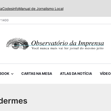
ia
Codesinfo
Manual de Jornalismo Local
º 1400
BOOK
CARTAS NA MESA
ATLAS DA NOTÍCIA
VÍDEO
idermes