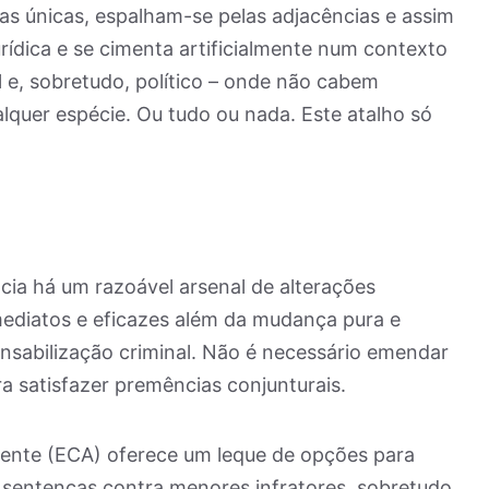
s únicas, espalham-se pelas adjacências e assim
urídica e se cimenta artificialmente num contexto
l e, sobretudo, político – onde não cabem
uer espécie. Ou tudo ou nada. Este atalho só
cia há um razoável arsenal de alterações
mediatos e eficazes além da mudança pura e
onsabilização criminal. Não é necessário emendar
 satisfazer premências conjunturais.
cente (ECA) oferece um leque de opções para
e sentenças contra menores infratores, sobretudo