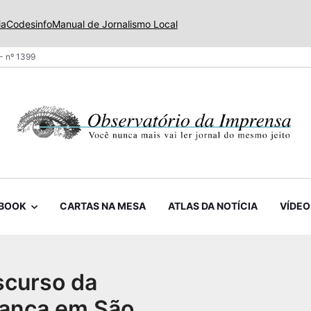
ia
Codesinfo
Manual de Jornalismo Local
- nº 1399
BOOK
CARTAS NA MESA
ATLAS DA NOTÍCIA
VÍDEO
iscurso da
rança em São