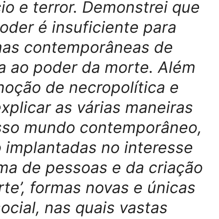
ício e terror. Demonstrei que
poder é insuficiente para
rmas contemporâneas de
da ao poder da morte. Além
oção de necropolítica e
plicar as várias maneiras
osso mundo contemporâneo,
o implantadas no interesse
ima de pessoas e da criação
e’, formas novas e únicas
social, nas quais vastas