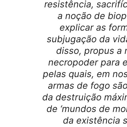
resistência, sacrif
a noção de bio
explicar as fo
subjugação da vi
disso, propus a n
necropoder para ex
pelas quais, em n
armas de fogo sã
da destruição máx
de ‘mundos de mort
da existência 