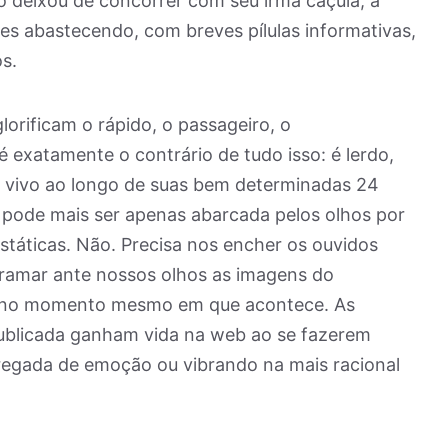
o deixou de concorrer com seu irmã caçula, a
tes abastecendo, com breves pílulas informativas,
s.
lorificam o rápido, o passageiro, o
 exatamente o contrário de tudo isso: é lerdo,
vivo ao longo de suas bem determinadas 24
 pode mais ser apenas abarcada pelos olhos por
státicas. Não. Precisa nos encher os ouvidos
rramar ante nossos olhos as imagens do
e no momento mesmo em que acontece. As
ublicada ganham vida na web ao se fazerem
rregada de emoção ou vibrando na mais racional