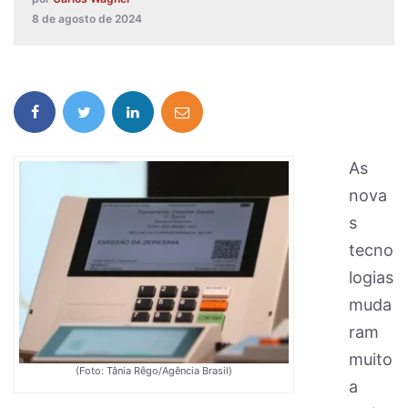
8 de agosto de 2024
As
nova
s
tecno
logias
muda
ram
muito
(Foto: Tânia Rêgo/Agência Brasil)
a