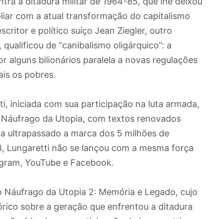
ntra a ditadura militar de 1964-85, que lhe deixou
liar com a atual transformação do capitalismo
critor e político suíço Jean Ziegler, outro
ualificou de “canibalismo oligárquico”: a
 alguns bilionários paralela a novas regulações
ais os pobres.
ti, iniciada com sua participação na luta armada,
, Náufrago da Utopia, com textos renovados
 ultrapassado a marca dos 5 milhões de
, Lungaretti não se lançou com a mesma força
agram, YouTube e Facebook.
 Náufrago da Utopia 2: Memória e Legado, cujo
órico sobre a geração que enfrentou a ditadura