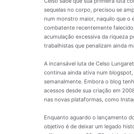
Celso sabe que sua primeira luta co
sequelas no corpo, precisou se amp
num monstro maior, naquilo que o es
combatente recentemente falecido, q
acumulação excessiva da riqueza por
trabalhistas que penalizam ainda m
A incansável luta de Celso Lungaret
continua ainda ativa num blogspot
semanalmente. Embora o blog tenha
acessos desde sua criação em 2008
nas novas plataformas, como Inst
Enquanto aguardo o lançamento do
objetivo é de deixar um legado hist