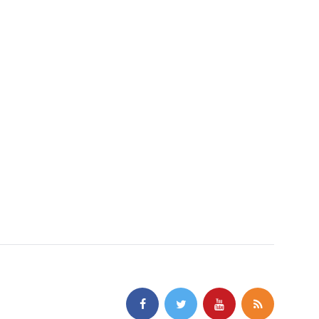
Super El Niño: impre
RS destaca os efeito
Guerra e clima não
não conecta o fenôm
coabitam manchetes
ações humanas