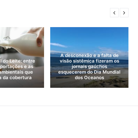
A desconexão e a falta de
 do Leite: entre
visão sistêmica fizeram os
mportações e as
jornais gaúchos
ambientais que
esquecerem do Dia Mundial
a da cobertura
dos Oceanos