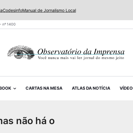
ia
Codesinfo
Manual de Jornalismo Local
- nº 1400
BOOK
CARTAS NA MESA
ATLAS DA NOTÍCIA
VÍDEO
as não há o