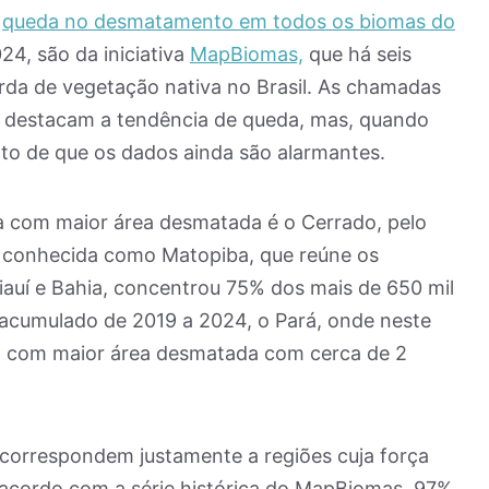
,
queda no desmatamento em todos os biomas do
24, são da iniciativa
MapBiomas,
que há seis
rda de vegetação nativa no Brasil. As chamadas
mo destacam a tendência de queda, mas, quando
fato de que os dados ainda são alarmantes.
 com maior área desmatada é o Cerrado, pelo
o conhecida como Matopiba, que reúne os
auí e Bahia, concentrou 75% dos mais de 650 mil
 acumulado de 2019 a 2024, o Pará, onde neste
do com maior área desmatada com cerca de 2
e correspondem justamente a regiões cuja força
 acordo com a série histórica do MapBiomas, 97%