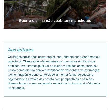
Guerra e clima não coabitam manchetes
Aos leitores
Os artigos publicados nesta página não refletem necessariamente a
opinião do Observatório da Imprensa, já que somos um fórum de
opiniões. Procuramos publicar os textos recebidos como parte de
nosso compromisso com a diversificação das fontes de informação.
Como ninguém é dono da verdade, a melhor forma de buscar a
objetividade é através do contato com perspectivas e opiniões
diferenciadas, o que nos permite neutralizar o discurso do ódio e da
intolerância.