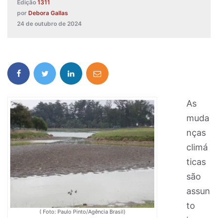
Edição
1311
por
Debora Gallas
24 de outubro de 2024
As
muda
nças
climá
ticas
são
assun
to
( Foto: Paulo Pinto/Agência Brasil)