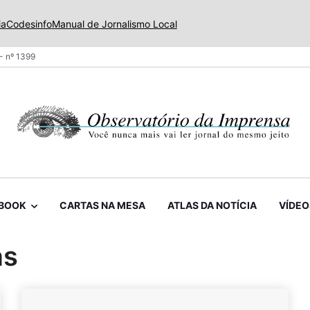
ia
Codesinfo
Manual de Jornalismo Local
- nº 1399
BOOK
CARTAS NA MESA
ATLAS DA NOTÍCIA
VÍDEO
as