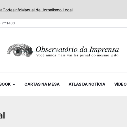
ia
Codesinfo
Manual de Jornalismo Local
- nº 1400
BOOK
CARTAS NA MESA
ATLAS DA NOTÍCIA
VÍDEO
al