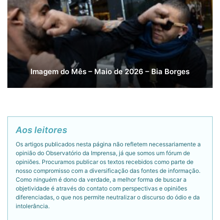
Imagem do Mês – Maio de 2026 – Bia Borges
Aos leitores
Os artigos publicados nesta página não refletem necessariamente a
opinião do Observatório da Imprensa, já que somos um fórum de
opiniões. Procuramos publicar os textos recebidos como parte de
nosso compromisso com a diversificação das fontes de informação.
Como ninguém é dono da verdade, a melhor forma de buscar a
objetividade é através do contato com perspectivas e opiniões
diferenciadas, o que nos permite neutralizar o discurso do ódio e da
intolerância.