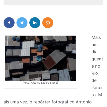
Mais
um
dia
quent
e no
Rio
de
(Foto: Antonio Lacerda, EFE)
Janei
ro. M
ais uma vez, o repórter fotográfico Antonio