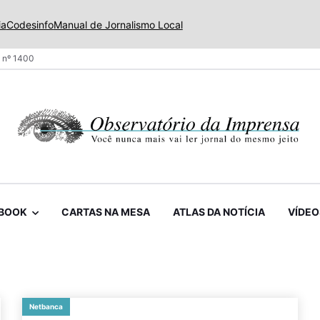
ia
Codesinfo
Manual de Jornalismo Local
 nº 1400
BOOK
CARTAS NA MESA
ATLAS DA NOTÍCIA
VÍDEO
Netbanca