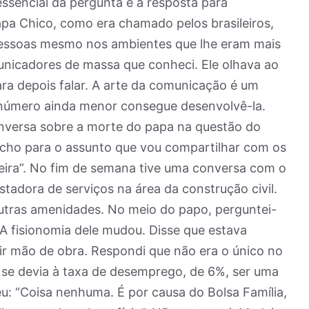
essencial da pergunta e a resposta para
pa Chico, como era chamado pelos brasileiros,
pessoas mesmo nos ambientes que lhe eram mais
unicadores de massa que conheci. Ele olhava ao
ara depois falar. A arte da comunicação é um
úmero ainda menor consegue desenvolvê-la.
onversa sobre a morte do papa na questão do
cho para o assunto que vou compartilhar com os
rteira”. No fim de semana tive uma conversa com o
adora de serviços na área da construção civil.
tras amenidades. No meio do papo, perguntei-
A fisionomia dele mudou. Disse que estava
ir mão de obra. Respondi que não era o único no
s se devia à taxa de desemprego, de 6%, ser uma
eu: “Coisa nenhuma. É por causa do Bolsa Família,