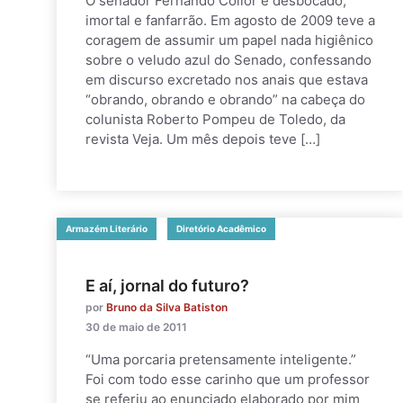
O senador Fernando Collor é desbocado,
imortal e fanfarrão. Em agosto de 2009 teve a
coragem de assumir um papel nada higiênico
sobre o veludo azul do Senado, confessando
em discurso excretado nos anais que estava
“obrando, obrando e obrando” na cabeça do
colunista Roberto Pompeu de Toledo, da
revista Veja. Um mês depois teve […]
Armazém Literário
Diretório Acadêmico
E aí, jornal do futuro?
por
Bruno da Silva Batiston
30 de maio de 2011
“Uma porcaria pretensamente inteligente.”
Foi com todo esse carinho que um professor
se referiu ao enunciado elaborado por mim