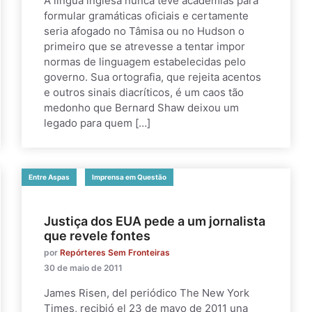
A língua inglesa nunca teve academias para
formular gramáticas oficiais e certamente
seria afogado no Tâmisa ou no Hudson o
primeiro que se atrevesse a tentar impor
normas de linguagem estabelecidas pelo
governo. Sua ortografia, que rejeita acentos
e outros sinais diacríticos, é um caos tão
medonho que Bernard Shaw deixou um
legado para quem […]
Entre Aspas
Imprensa em Questão
Justiça dos EUA pede a um jornalista
que revele fontes
por
Repórteres Sem Fronteiras
30 de maio de 2011
James Risen, del periódico The New York
Times, recibió el 23 de mayo de 2011 una