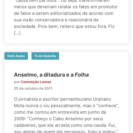
“causa sem partidos”. Ou seja, transformaram
meios que deveriam relatar os fatos em promotor
de fatos a serem editorializados de acordo com
sua visão conservadora e reacionária da
sociedade. Pois bem, reitero que estou fora. Fiz
[…]
Entre Aspas
Tv em Questão
Anselmo, a ditadura e a
Folha
por
Conceição Lemes
25 de outubro de 2011
O jornalista e escritor pernambucano Urariano
Mota nunca o viu pessoalmente, mas o “conhece”,
como me contou em entrevista em junho de
2009: “Conheço o Cabo Anselmo por seus
cadáveres, que ele arrasta como uma cauda. Fui,
sou amigo de quem ele perseguiu, traiu e matou.”