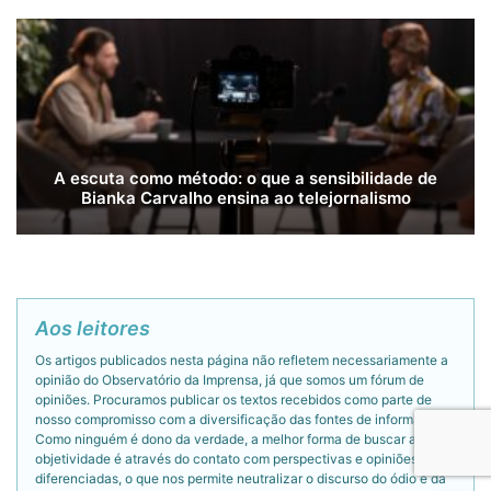
A escuta como método: o que a sensibilidade de
Bianka Carvalho ensina ao telejornalismo
Aos leitores
Os artigos publicados nesta página não refletem necessariamente a
opinião do Observatório da Imprensa, já que somos um fórum de
opiniões. Procuramos publicar os textos recebidos como parte de
nosso compromisso com a diversificação das fontes de informação.
Como ninguém é dono da verdade, a melhor forma de buscar a
objetividade é através do contato com perspectivas e opiniões
diferenciadas, o que nos permite neutralizar o discurso do ódio e da