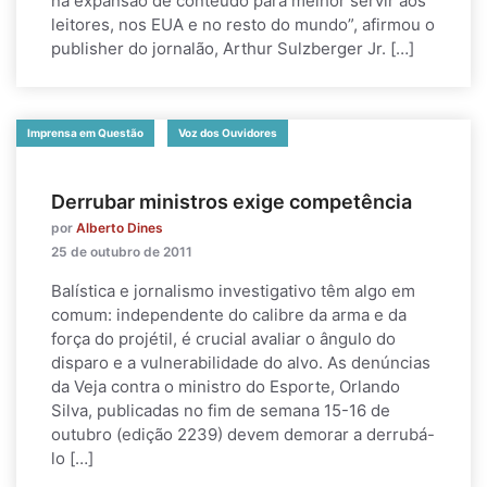
na expansão de conteúdo para melhor servir aos
leitores, nos EUA e no resto do mundo”, afirmou o
publisher do jornalão, Arthur Sulzberger Jr. […]
Imprensa em Questão
Voz dos Ouvidores
Derrubar ministros exige competência
por
Alberto Dines
25 de outubro de 2011
Balística e jornalismo investigativo têm algo em
comum: independente do calibre da arma e da
força do projétil, é crucial avaliar o ângulo do
disparo e a vulnerabilidade do alvo. As denúncias
da Veja contra o ministro do Esporte, Orlando
Silva, publicadas no fim de semana 15-16 de
outubro (edição 2239) devem demorar a derrubá-
lo […]