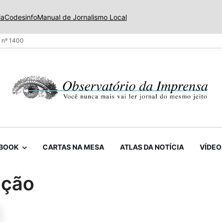
ia
Codesinfo
Manual de Jornalismo Local
 nº 1400
BOOK
CARTAS NA MESA
ATLAS DA NOTÍCIA
VÍDEO
ação