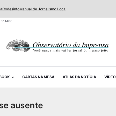
ia
Codesinfo
Manual de Jornalismo Local
 nº 1400
BOOK
CARTAS NA MESA
ATLAS DA NOTÍCIA
VÍDEO
ase ausente