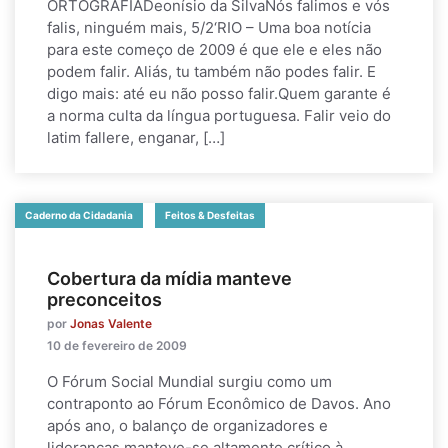
ORTOGRAFIADeonísio da SilvaNós falimos e vós
falis, ninguém mais, 5/2‘RIO – Uma boa notícia
para este começo de 2009 é que ele e eles não
podem falir. Aliás, tu também não podes falir. E
digo mais: até eu não posso falir.Quem garante é
a norma culta da língua portuguesa. Falir veio do
latim fallere, enganar, […]
Caderno da Cidadania
Feitos & Desfeitas
Cobertura da mídia manteve
preconceitos
por
Jonas Valente
10 de fevereiro de 2009
O Fórum Social Mundial surgiu como um
contraponto ao Fórum Econômico de Davos. Ano
após ano, o balanço de organizadores e
lideranças manteve-se altamente crítico à