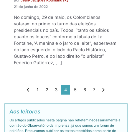
por
Jean-Jacques Kourliandsky
21 de junho de 2022
No domingo, 29 de maio, os Colombianos
votaram no primeiro turno das eleições
presidenciais no país. Todos, “tanto os sábios
quanto os loucos” conforme a fábula de La
Fontaine, ‘A menina e o jarro de leite”, esperavam
do lado esquerdo, o lado do Pacto Histórico,
Gustavo Petro, e do lado direito “o uribista”
Federico Gutiérrez, […]
1
2
3
4
5
6
7
Aos leitores
Os artigos publicados nesta página não refletem necessariamente a
opinião do Observatório da Imprensa, já que somos um fórum de
opiniões. Procuramos publicar os textos recebidos como parte de