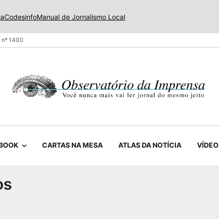
ia
Codesinfo
Manual de Jornalismo Local
 nº 1400
BOOK
CARTAS NA MESA
ATLAS DA NOTÍCIA
VÍDEO
os