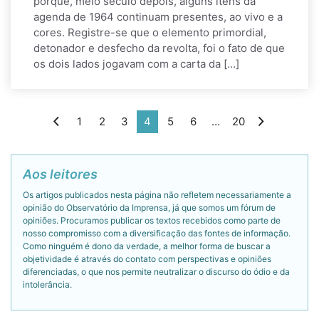
porque, meio século depois, alguns itens da
agenda de 1964 continuam presentes, ao vivo e a
cores. Registre-se que o elemento primordial,
detonador e desfecho da revolta, foi o fato de que
os dois lados jogavam com a carta da […]
1
2
3
4
5
6
…
20
Aos leitores
Os artigos publicados nesta página não refletem necessariamente a
opinião do Observatório da Imprensa, já que somos um fórum de
opiniões. Procuramos publicar os textos recebidos como parte de
nosso compromisso com a diversificação das fontes de informação.
Como ninguém é dono da verdade, a melhor forma de buscar a
objetividade é através do contato com perspectivas e opiniões
diferenciadas, o que nos permite neutralizar o discurso do ódio e da
intolerância.