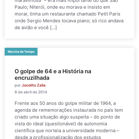
maravilhosa” – era mais importante do que São
Paulo; Niterói, onde eu morava e insisto em
morar, tinha um restaurante chamado Petit Paris
onde Sergio Mendes tocava piano; só rico andava
de avião e você […]
Marcha do Tempo
O golpe de 64 e a História na
encruzilhada
por
Jocelito Zalla
8 de abril de 2014
Frente aos 50 anos do golpe militar de 1964, a
agenda de rememorações instaurada no país tem
criado uma situação algo suspeita – do ponto de
vista do ideal (questionável) de autonomia
científica que norteia a universidade moderna –
desde a profissionalização dos estudos