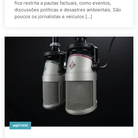
fica restrita a pautas factuais, como eventos,
discussões políticas e desastres ambientais. São
poucos os jornalistas e veículos […]
objETHOS