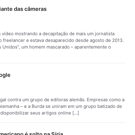
diante das câmeras
um vídeo mostrando a decapitação de mais um jornalista
mo freelancer e estava desaparecido desde agosto de 2013.
dos Unidos”, um homem mascarado – aparentemente o
ogle
legal contra um grupo de editoras alemãs. Empresas como a
a Alemanha – e a Burda se uniram em um grupo batizado de
isponibilizar seus artigos online […]
mericano é solto na Síria