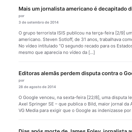
Mais um jornalista americano é decapitado 
por
3 de setembro de 2014
O grupo terrorista ISIS publicou na terça-feira [2/9] 
americano. Steven Sotloff, de 31 anos, trabalhava co
No vídeo intitulado “O segundo recado para os Esta
mesmo que aparecia no vídeo da […]
Editoras alemãs perdem disputa contra o Go
por
28 de agosto de 2014
O Google venceu, na sexta-feira [22/8], uma disputa 
Axel Springer SE – que publica o Bild, maior jornal d
VG Media para exigir que o Google as indenizasse por d
Dias após morte de James Foley, jornalista a